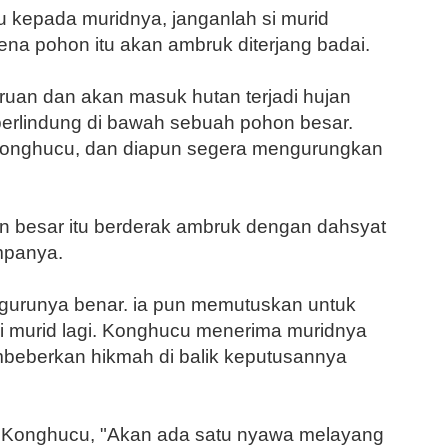
cu kepada muridnya, janganlah si murid
ena pohon itu akan ambruk diterjang badai.
uruan dan akan masuk hutan terjadi hujan
 berlindung di bawah sebuah pohon besar.
t Konghucu, dan diapun segera mengurungkan
n besar itu berderak ambruk de­ngan dahsyat
mpanya.
 gurunya benar. ia pun memutus­kan untuk
di murid lagi. Konghucu menerima muridnya
beberkan hik­mah di balik keputusannya
Konghucu, "Akan ada satu nya­wa melayang