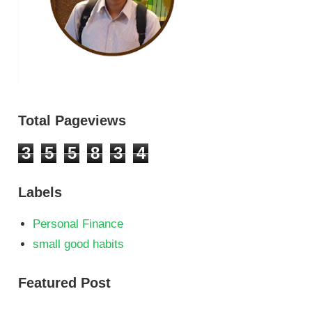
Total Pageviews
3
5
5
8
3
4
Labels
Personal Finance
small good habits
Featured Post