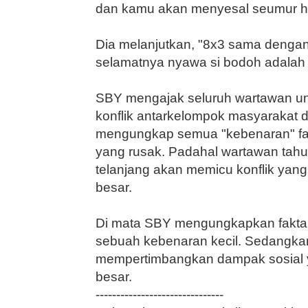
dan kamu akan menye­sal seumur h
Dia melanjutkan, "8x3 sama de­nga
selamatnya nyawa si bodoh adalah
SBY mengajak seluruh wartawan untu
konflik antarkelompok masyarakat 
mengungkap semua "kebenaran" fak
yang rusak. Padahal wartawan tahu
telanjang akan memicu konf­lik yang
besar.
Di mata SBY mengungkapkan fakta a
sebuah kebenaran ke­cil. Sedangka
mempertimbangkan dampak sosial y
besar.
-------------------------------