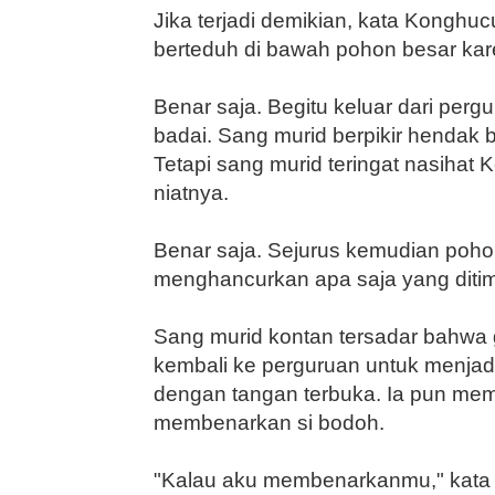
Jika terjadi demikian, kata Kong­hu
berteduh di bawah pohon be­sar kar
Benar saja. Begitu keluar dari perg
badai. Sang murid ber­pikir hendak
Tetapi sang murid teringat nasiha
niatnya.
Benar saja. Sejurus kemudian po­ho
menghancurkan apa saja yang diti
Sang murid kontan tersadar bah­wa
kembali ke perguruan un­tuk menja
dengan tangan terbuka. Ia pun mem
membe­narkan si bodoh.
"Kalau aku membenarkanmu," kata 