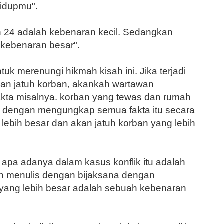
idupmu".
n 24 adalah kebenaran kecil. Se­dangkan
 kebenaran besar".
k merenungi hikmah kisah ini. Jika terjadi
dan jatuh korban, akankah wartawan
ta misalnya. korban yang tewas dan rumah
 de­ngan mengungkap semua fakta itu secara
 lebih besar dan akan jatuh korban yang lebih
pa adanya dalam kasus kon­flik itu adalah
n menulis dengan bi­jaksana dengan
ang lebih besar ada­lah sebuah kebenaran