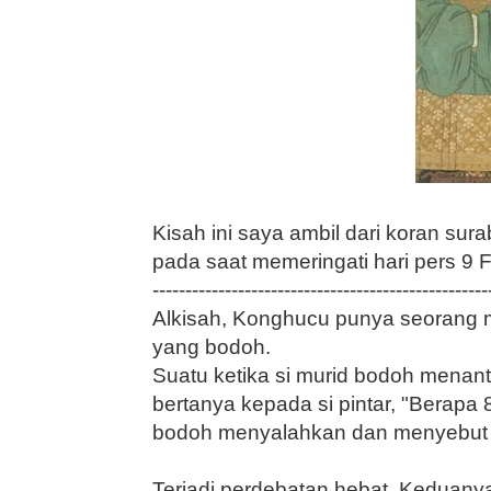
Kisah ini saya ambil dari koran sur
pada saat memeringati hari pers 9 
---------------------------------------------------
Alkisah, Konghucu punya se­orang 
yang bodoh.
Suatu ketika si murid bodoh me­nan
bertanya kepada si pin­tar, "Berapa 
bodoh menyalah­kan dan menyebut 8
Terjadi perdebatan hebat. Ked­uan