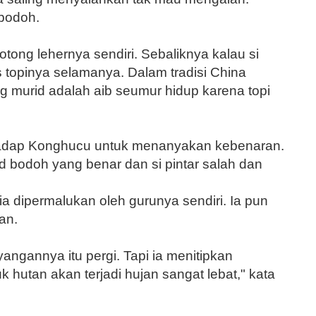
 bodoh.
ong lehernya sendiri. Seba­liknya kalau si
s topinya selamanya. Dalam tradisi China
ng murid adalah aib seumur hidup karena topi
dap Konghucu untuk me­nanyakan kebenaran.
bodoh yang benar dan si pin­tar salah dan
ia dipermalukan oleh gurunya sendiri. Ia pun
an.
ngannya itu pergi. Tapi ia menitipkan
 hutan akan terjadi hu­jan sangat lebat," kata