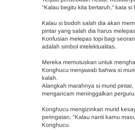
"Kalau begitu kita berta­ruh," kata si
Kalau si bodoh salah dia akan memot
pintar yang salah dia harus melepa
Konfusian me­lepas topi bagi seora
adalah simbol intelektualitas.
Mereka memutuskan untuk mengha
Konghucu menjawab bahwa si murid 
kalah.
Alangkah marahnya si murid pintar, 
mengancam mening­galkan perguru
Konghucu mengizinkan murid kesaya
peringatan, "Kalau nanti kamu masuk
Konghucu.